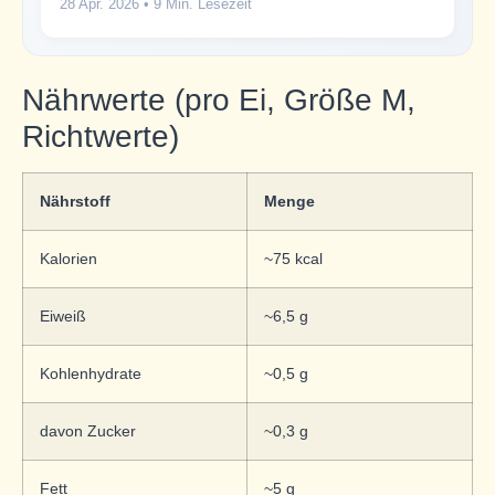
28 Apr. 2026
• 9 Min. Lesezeit
Nährwerte (pro Ei, Größe M,
Richtwerte)
Nährstoff
Menge
Kalorien
~75 kcal
Eiweiß
~6,5 g
Kohlenhydrate
~0,5 g
davon Zucker
~0,3 g
Fett
~5 g