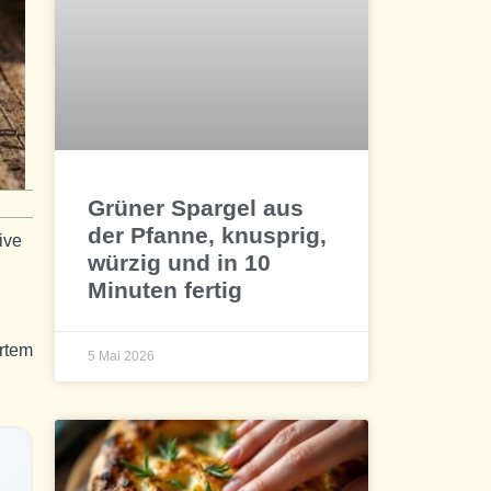
Grüner Spargel aus
der Pfanne, knusprig,
ive
würzig und in 10
Minuten fertig
ertem
5 Mai 2026