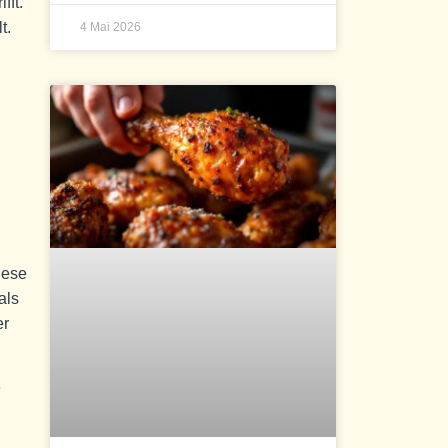
fft.
t.
4 Mai 2026
iese
als
er
e