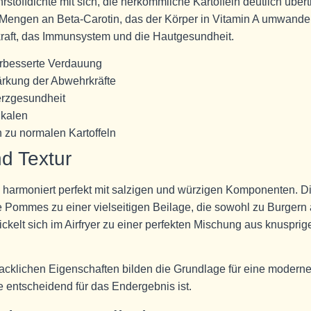
offdichte mit sich, die herkömmliche Kartoffeln deutlich übertri
 Mengen an Beta-Carotin, das der Körper in Vitamin A umwandel
hkraft, das Immunsystem und die Hautgesundheit.
verbesserte Verdauung
ärkung der Abwehrkräfte
erzgesundheit
ikalen
h zu normalen Kartoffeln
d Textur
 harmoniert perfekt mit salzigen und würzigen Komponenten. D
Pommes zu einer vielseitigen Beilage, die sowohl zu Burgern 
ickelt sich im Airfryer zu einer perfekten Mischung aus knusprig
klichen Eigenschaften bilden die Grundlage für eine modern
 entscheidend für das Endergebnis ist.