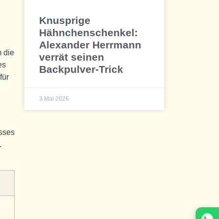
Knusprige
Hähnchenschenkel:
Alexander Herrmann
m die
verrät seinen
es
Backpulver-Trick
für
3 Mai 2026
esses
.