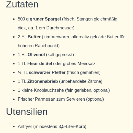
Zutaten
500 g
grüner Spargel
(frisch, Stangen gleichmäßig
dick, ca. 1 cm Durchmesser)
2 EL
Butter
(zimmerwarm, alternativ geklärte Butter für
höheren Rauchpunkt)
1 EL
Olivenöl
(kalt gepresst)
1 TL
Fleur de Sel
oder grobes Meersalz
½ TL
schwarzer Pfeffer
(frisch gemahlen)
1 TL
Zitronenabrieb
(unbehandelte Zitrone)
1 kleine Knoblauchzehe (fein gerieben, optional)
Frischer Parmesan zum Servieren (optional)
Utensilien
Airfryer (mindestens 3,5-Liter-Korb)