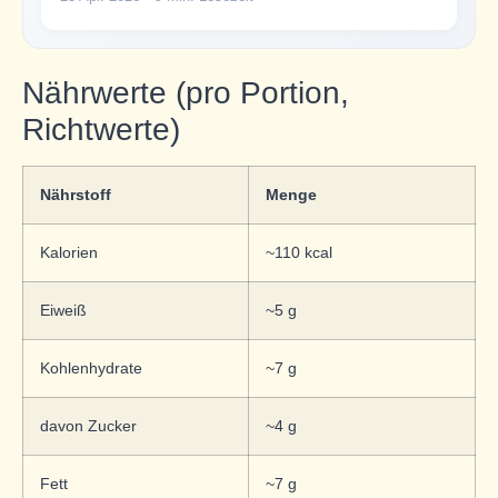
Nährwerte (pro Portion,
Richtwerte)
Nährstoff
Menge
Kalorien
~110 kcal
Eiweiß
~5 g
Kohlenhydrate
~7 g
davon Zucker
~4 g
Fett
~7 g