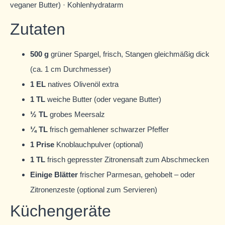
veganer Butter) · Kohlenhydratarm
Zutaten
500 g
grüner Spargel, frisch, Stangen gleichmäßig dick
(ca. 1 cm Durchmesser)
1 EL
natives Olivenöl extra
1 TL
weiche Butter (oder vegane Butter)
½ TL
grobes Meersalz
¼ TL
frisch gemahlener schwarzer Pfeffer
1 Prise
Knoblauchpulver (optional)
1 TL
frisch gepresster Zitronensaft zum Abschmecken
Einige Blätter
frischer Parmesan, gehobelt – oder
Zitronenzeste (optional zum Servieren)
Küchengeräte