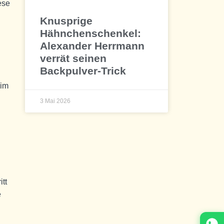
ese
Knusprige
Hähnchenschenkel:
Alexander Herrmann
verrät seinen
Backpulver-Trick
 im
3 Mai 2026
tt
e