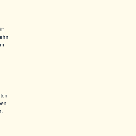
ht
zehn
um
lten
ben.
n
,