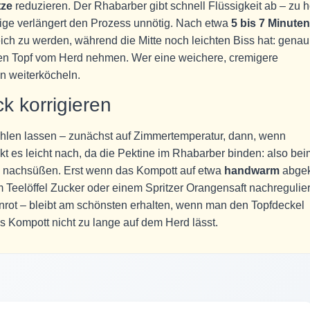
tze
reduzieren. Der Rhabarber gibt schnell Flüssigkeit ab – zu 
drige verlängert den Prozess unnötig. Nach etwa
5 bis 7 Minuten
ch zu werden, während die Mitte noch leichten Biss hat: genau
 den Topf vom Herd nehmen. Wer eine weichere, cremigere
en weiterköcheln.
 korrigieren
len lassen – zunächst auf Zimmertemperatur, dann, wenn
t es leicht nach, da die Pektine im Rhabarber binden: also bei
üh nachsüßen. Erst wenn das Kompott auf etwa
handwarm
abgek
 Teelöffel Zucker oder einem Spritzer Orangensaft nachregulie
inrot – bleibt am schönsten erhalten, wenn man den Topfdeckel
 Kompott nicht zu lange auf dem Herd lässt.