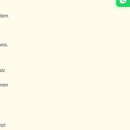
 dem
nis.
alz
hren
tzt