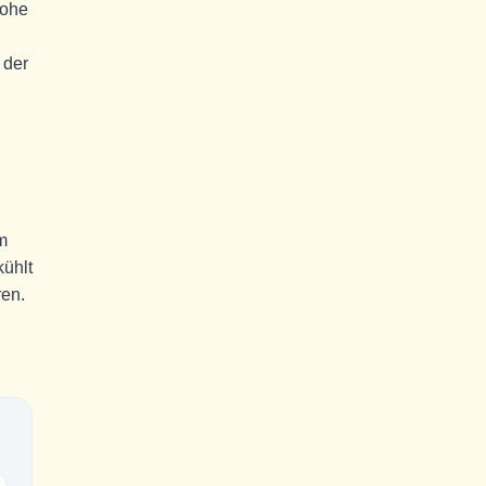
hohe
 der
m
ühlt
ren.