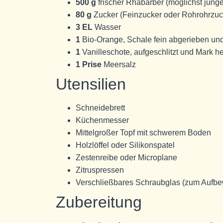
500 g
frischer Rhabarber (möglichst junge
80 g
Zucker (Feinzucker oder Rohrohrzuc
3 EL
Wasser
1
Bio-Orange, Schale fein abgerieben und 
1
Vanilleschote, aufgeschlitzt und Mark he
1 Prise
Meersalz
Utensilien
Schneidebrett
Küchenmes­ser
Mittelgroßer Topf mit schwerem Boden
Holzlöffel oder Silikonspatel
Zestenreibe oder Microplane
Zitruspressen
Verschließbares Schraubglas (zum Aufb
Zubereitung