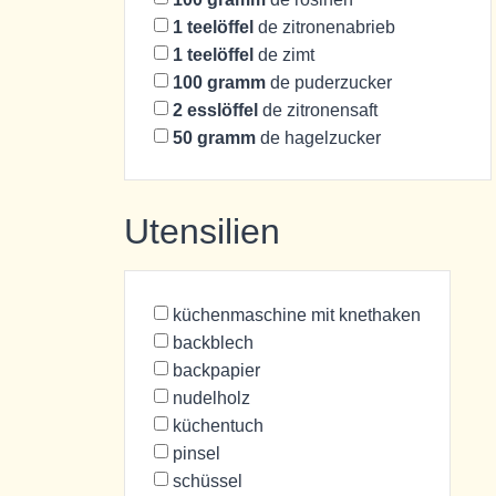
1
teelöffel
de zitronenabrieb
1
teelöffel
de zimt
100
gramm
de puderzucker
2
esslöffel
de zitronensaft
50
gramm
de hagelzucker
Utensilien
küchenmaschine mit knethaken
backblech
backpapier
nudelholz
küchentuch
pinsel
schüssel