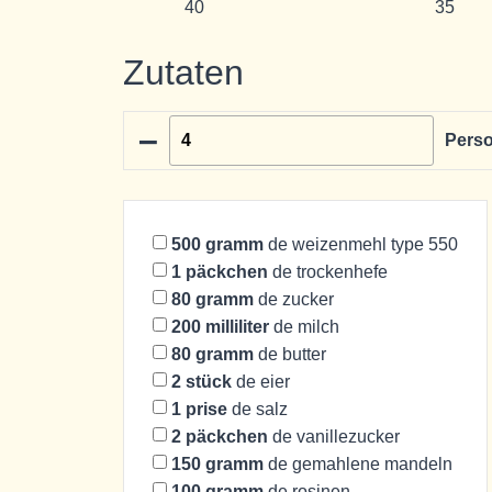
40
35
Zutaten
–
Pers
500
gramm
de weizenmehl type 550
1
päckchen
de trockenhefe
80
gramm
de zucker
200
milliliter
de milch
80
gramm
de butter
2
stück
de eier
1
prise
de salz
2
päckchen
de vanillezucker
150
gramm
de gemahlene mandeln
100
gramm
de rosinen