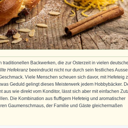
 traditionellen Backwerken, die zur Osterzeit in vielen deutsch
llte Hefekranz
beeindruckt nicht nur durch sein festliches Auss
Geschmack. Viele Menschen scheuen sich davor, mit Hefeteig 
 etwas Geduld gelingt dieses Meisterwerk jedem Hobbybäcker. D
 aus wie direkt vom Konditor, lässt sich aber mit einfachen Zut
en. Die Kombination aus fluffigem Hefeteig und aromatischer
hren Gaumenschmaus, der Familie und Gäste gleichermaßen