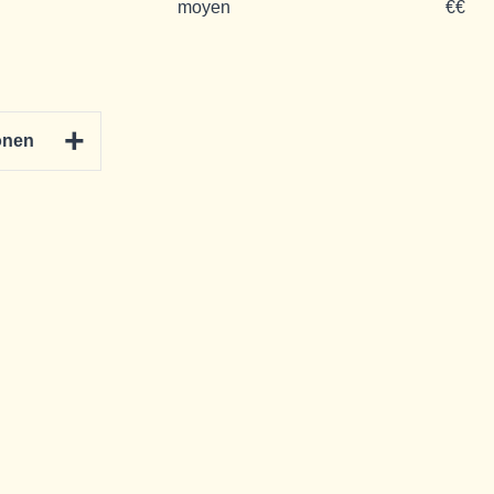
moyen
€€
+
onen