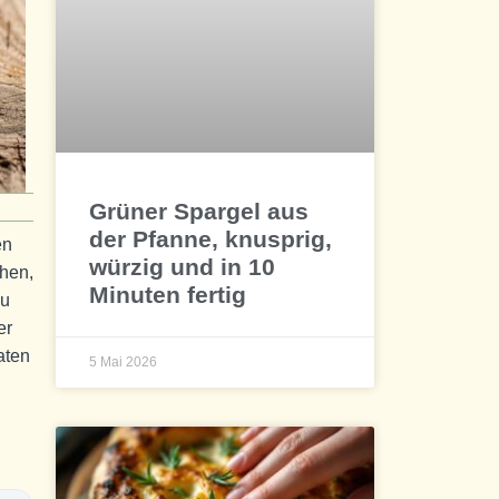
Grüner Spargel aus
der Pfanne, knusprig,
en
würzig und in 10
ehen,
Minuten fertig
zu
er
aten
5 Mai 2026