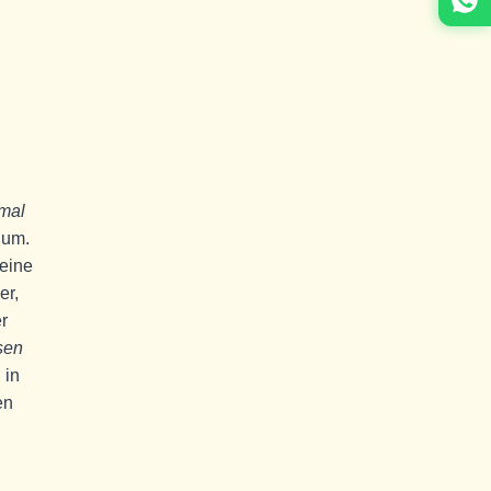
imal
 um.
 eine
er,
r
sen
 in
en