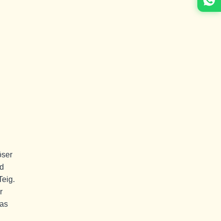
öser
nd
Teig.
r
das