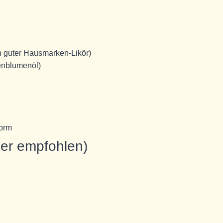
in guter Hausmarken-Likör)
enblumenöl)
Form
ber empfohlen)