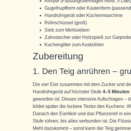
Airfryer (Fassungsvermögen mind. 5 Liter
Gugelhupfform oder Kastenform (passend
Handrührgerät oder Küchenmaschine
Rührschüssel (groß)
Sieb zum Mehlsieben
Zahnstocher oder Holzspieß zur Garprob
Kuchengitter zum Auskühlen
Zubereitung
1. Den Teig anrühren – gru
Die vier Eier zusammen mit dem Zucker und de
Handrührgerät auf höchster Stufe
4–5 Minuten
geworden ist. Dieses intensive Aufschlagen –
bildet später die lockere Textur des Kuchens. We
Danach den Eierlikör und das Pflanzenöl in ei
Stufe rühren, bis alles verbunden ist. Die Flüss
Mehl dazukommt – sonst kann der Teig gerinne