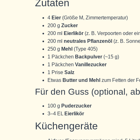
Zutaten
4
Eier
(Größe M, Zimmertemperatur)
200 g
Zucker
200 ml
Eierlikör
(z. B. Verpoorten oder e
200 ml
neutrales Pflanzenöl
(z. B. Sonn
250 g
Mehl
(Type 405)
1 Päckchen
Backpulver
(~15 g)
1 Päckchen
Vanillezucker
1 Prise
Salz
Etwas
Butter und Mehl
zum Fetten der 
Für den Guss (optional, a
100 g
Puderzucker
3–4 EL
Eierlikör
Küchengeräte