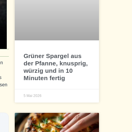
Grüner Spargel aus
der Pfanne, knusprig,
en
würzig und in 10
Minuten fertig
s
ssen
5 Mai 2026