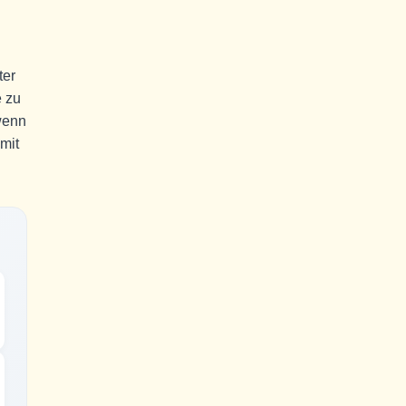
ter
e zu
wenn
mit