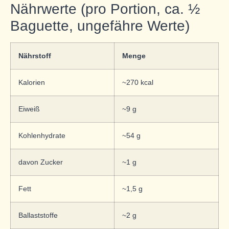
Nährwerte (pro Portion, ca. ½
Baguette, ungefähre Werte)
Nährstoff
Menge
Kalorien
~270 kcal
Eiweiß
~9 g
Kohlenhydrate
~54 g
davon Zucker
~1 g
Fett
~1,5 g
Ballaststoffe
~2 g