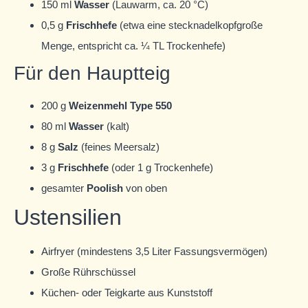
150 ml
Wasser
(Lauwarm, ca. 20 °C)
0,5 g
Frischhefe
(etwa eine stecknadelkopfgroße
Menge, entspricht ca. ¼ TL Trockenhefe)
Für den Hauptteig
200 g
Weizenmehl Type 550
80 ml
Wasser
(kalt)
8 g
Salz
(feines Meersalz)
3 g
Frischhefe
(oder 1 g Trockenhefe)
gesamter
Poolish
von oben
Ustensilien
Airfryer (mindestens 3,5 Liter Fassungsvermögen)
Große Rührschüssel
Küchen- oder Teigkarte aus Kunststoff