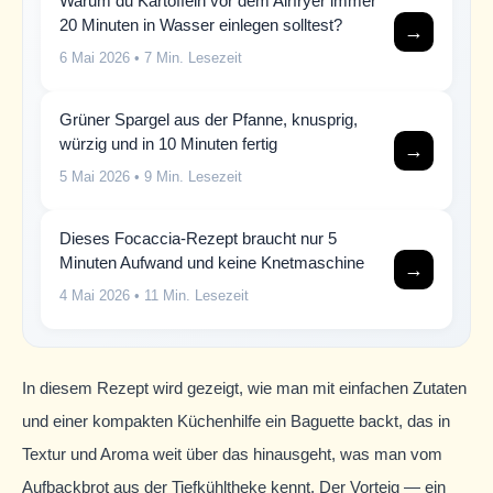
Warum du Kartoffeln vor dem Airfryer immer
20 Minuten in Wasser einlegen solltest?
→
6 Mai 2026
• 7 Min. Lesezeit
Grüner Spargel aus der Pfanne, knusprig,
würzig und in 10 Minuten fertig
→
5 Mai 2026
• 9 Min. Lesezeit
Dieses Focaccia-Rezept braucht nur 5
Minuten Aufwand und keine Knetmaschine
→
4 Mai 2026
• 11 Min. Lesezeit
In diesem Rezept wird gezeigt, wie man mit einfachen Zutaten
und einer kompakten Küchenhilfe ein Baguette backt, das in
Textur und Aroma weit über das hinausgeht, was man vom
Aufbackbrot aus der Tiefkühltheke kennt. Der Vorteig — ein