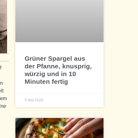
Grüner Spargel aus
der Pfanne, knusprig,
f
würzig und in 10
Minuten fertig
en
lt
edem
5 Mai 2026
ine