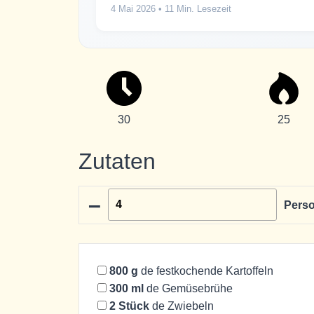
4 Mai 2026
• 11 Min. Lesezeit
30
25
Zutaten
–
Pers
800
g
de festkochende Kartoffeln
300
ml
de Gemüsebrühe
2
Stück
de Zwiebeln