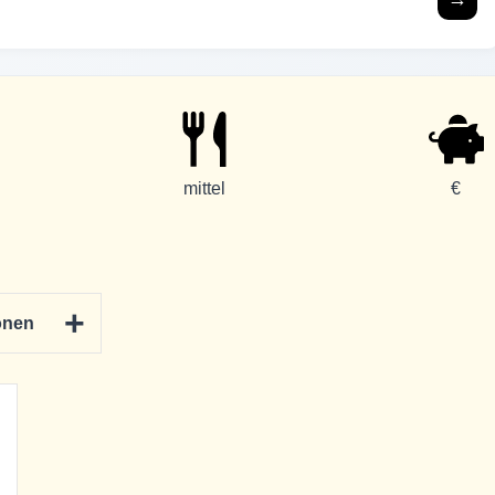
mittel
€
+
onen