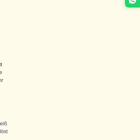
t
e
hr
heiß
löst