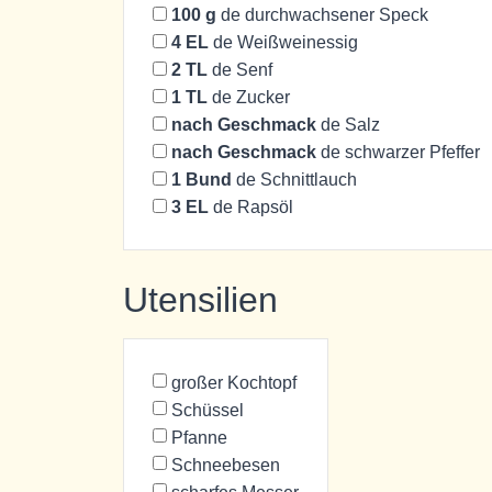
100
g
de durchwachsener Speck
4
EL
de Weißweinessig
2
TL
de Senf
1
TL
de Zucker
nach Geschmack
de Salz
nach Geschmack
de schwarzer Pfeffer
1
Bund
de Schnittlauch
3
EL
de Rapsöl
Utensilien
großer Kochtopf
Schüssel
Pfanne
Schneebesen