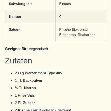
Schwierigkeit
Einfach
Kosten
€
Saison
Frische Eier, erste
Erdbeeren, Rhabarber
Geeignet für:
Vegetarisch
Zutaten
200 g
Weizenmehl Type 405
1 TL
Backpulver
½ TL
Natron
1 Prise
Salz
2 EL
Zucker
2
frische Eier
(Größe M), getrennt