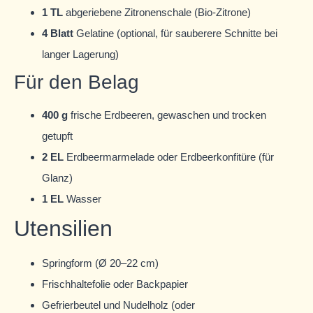
1 TL
abgeriebene Zitronenschale (Bio-Zitrone)
4 Blatt
Gelatine (optional, für sauberere Schnitte bei
langer Lagerung)
Für den Belag
400 g
frische Erdbeeren, gewaschen und trocken
getupft
2 EL
Erdbeermarmelade oder Erdbeerkonfitüre (für
Glanz)
1 EL
Wasser
Utensilien
Springform (Ø 20–22 cm)
Frischhaltefolie oder Backpapier
Gefrierbeutel und Nudelholz (oder